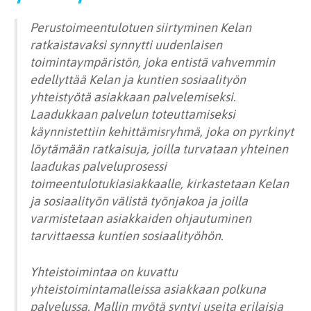
Perustoimeentulotuen siirtyminen Kelan
ratkaistavaksi synnytti uudenlaisen
toimintaympäristön, joka entistä vahvemmin
edellyttää Kelan ja kuntien sosiaalityön
yhteistyötä asiakkaan palvelemiseksi.
Laadukkaan palvelun toteuttamiseksi
käynnistettiin kehittämisryhmä, joka on pyrkinyt
löytämään ratkaisuja, joilla turvataan yhteinen
laadukas palveluprosessi
toimeentulotukiasiakkaalle, kirkastetaan Kelan
ja sosiaalityön välistä työnjakoa ja joilla
varmistetaan asiakkaiden ohjautuminen
tarvittaessa kuntien sosiaalityöhön.
Yhteistoimintaa on kuvattu
yhteistoimintamalleissa asiakkaan polkuna
palvelussa. Mallin myötä syntyi useita erilaisia