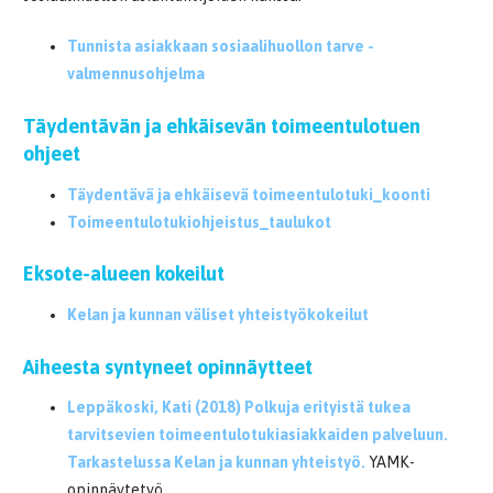
Tunnista asiakkaan sosiaalihuollon tarve -
valmennusohjelma
Täydentävän ja ehkäisevän toimeentulotuen
ohjeet
Täydentävä ja ehkäisevä toimeentulotuki_koonti
Toimeentulotukiohjeistus_taulukot
Eksote-alueen kokeilut
Kelan ja kunnan väliset yhteistyökokeilut
Aiheesta syntyneet opinnäytteet
Leppäkoski, Kati (2018) Polkuja erityistä tukea
tarvitsevien toimeentulotukiasiakkaiden palveluun.
Tarkastelussa Kelan ja kunnan yhteistyö.
YAMK-
opinnäytetyö.