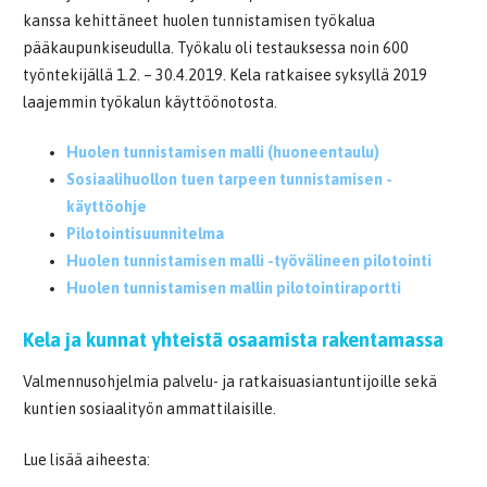
kanssa kehittäneet huolen tunnistamisen työkalua
pääkaupunkiseudulla. Työkalu oli testauksessa noin 600
työntekijällä 1.2. – 30.4.2019. Kela ratkaisee syksyllä 2019
laajemmin työkalun käyttöönotosta.
Huolen tunnistamisen malli (huoneentaulu)
Sosiaalihuollon tuen tarpeen tunnistamisen -
käyttöohje
Pilotointisuunnitelma
Huolen tunnistamisen malli -työvälineen pilotointi
Huolen tunnistamisen mallin pilotointiraportti
Kela ja kunnat yhteistä osaamista rakentamassa
Valmennusohjelmia palvelu- ja ratkaisuasiantuntijoille sekä
kuntien sosiaalityön ammattilaisille.
Lue lisää aiheesta: