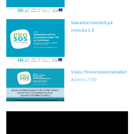
Samarbetsmodell på
svenska 1.0
.
Video Yhteistoimintamallist
a
(kesto 7.08)
.