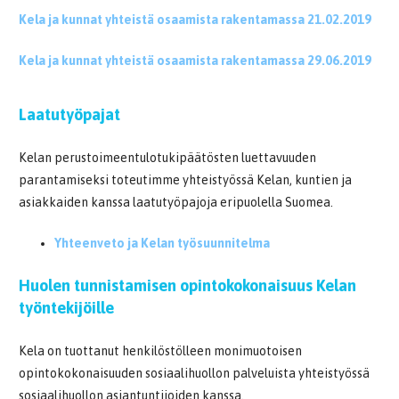
Kela ja kunnat yhteistä osaamista rakentamassa 21.02.2019
Kela ja kunnat yhteistä osaamista rakentamassa 29.06.2019
Laatutyöpajat
Kelan perustoimeentulotukipäätösten luettavuuden
parantamiseksi toteutimme yhteistyössä Kelan, kuntien ja
asiakkaiden kanssa laatutyöpajoja eripuolella Suomea.
Yhteenveto ja Kelan työsuunnitelma
Huolen tunnistamisen opintokokonaisuus Kelan
työntekijöille
Kela on tuottanut henkilöstölleen monimuotoisen
opintokokonaisuuden sosiaalihuollon palveluista yhteistyössä
sosiaalihuollon asiantuntijoiden kanssa.