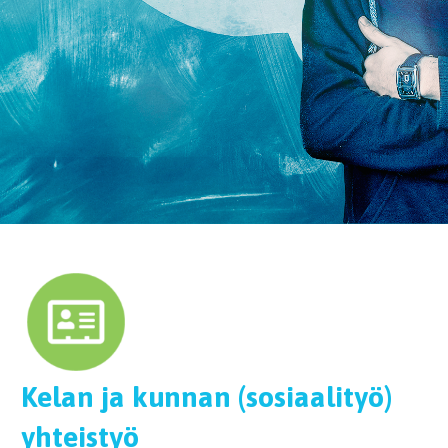
Kelan ja kunnan (sosiaalityö)
yhteistyö