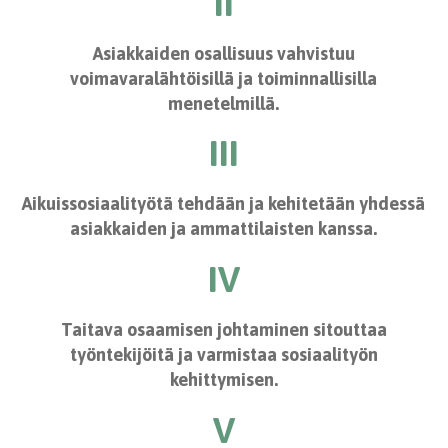
II
Asiakkaiden osallisuus vahvistuu
voimavaralähtöisillä ja toiminnallisilla
menetelmillä.
III
Aikuissosiaalityötä tehdään ja kehitetään yhdessä
asiakkaiden ja ammattilaisten kanssa.
IV
Taitava osaamisen johtaminen sitouttaa
työntekijöitä ja varmistaa sosiaalityön
kehittymisen.
V