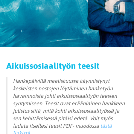
Aikuissosiaalityön teesit
Hankepäivillä maaliskuussa käynnistynyt
keskeisten nostojen löytäminen hanketyön
havainnoista johti aikuissosiaalityön teesien
syntymiseen. Teesit ovat eräänlainen hankkeen
julistus siitä, mitä kohti aikuissosiaalityössä ja
sen kehittämisessä pitäisi edetä. Voit myös
ladata itsellesi teesit PDF- muodossa
tästä
linkistä